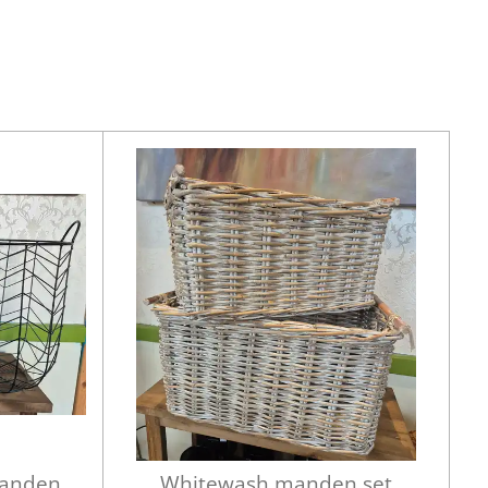
manden
Whitewash manden set