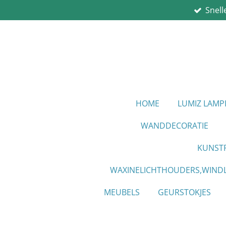
Snell
Ga
direct
naar
de
hoofdinhoud
HOME
LUMIZ LAM
WANDDECORATIE
KUNST
WAXINELICHTHOUDERS,WINDL
MEUBELS
GEURSTOKJES