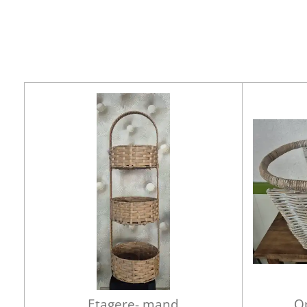
Etagere- mand
O