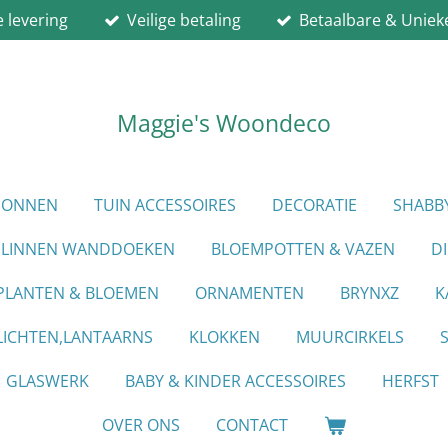
e levering
Veilige betaling
Betaalbare & Uniek
Maggie's Woondeco
PIONNEN
TUIN ACCESSOIRES
DECORATIE
SHABB
LINNEN WANDDOEKEN
BLOEMPOTTEN & VAZEN
D
PLANTEN & BLOEMEN
ORNAMENTEN
BRYNXZ
K
ICHTEN,LANTAARNS
KLOKKEN
MUURCIRKELS
GLASWERK
BABY & KINDER ACCESSOIRES
HERFST
OVER ONS
CONTACT