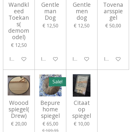
Wandkl
Gentle
Gentle
Tovena
eed
man
men
arsspie
Toekan
Dog
dog
gel
s(
€ 12,50
€ 12,50
€ 50,00
demom
odel)
€ 12,50
In winkelwagen
In winkelwagen
In winkelwagen
In winkelwa
Sale!
Woood
Bepure
Citaat
spiegel(
home
op
Drew)
spiegel
spiegel
€ 20,00
€ 65,00
€ 10,00
€ 109,95