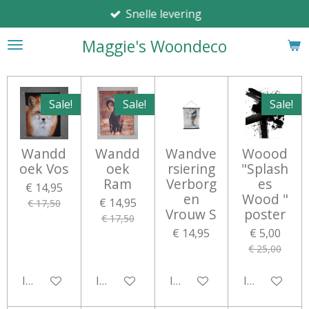
Snelle levering
Ga
direct
Maggie's Woondeco
naar
de
hoofdinhoud
Sale!
Sale!
Sale!
Wandd
Wandd
Wandve
Woood
oek Vos
oek
rsiering
"Splash
Ram
Verborg
es
€ 14,95
en
Wood "
€ 14,95
€ 17,50
Vrouw S
poster
€ 17,50
€ 14,95
€ 5,00
€ 25,00
In winkelwagen
In winkelwagen
In winkelwagen
In winkelwa