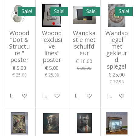
Sale!
Sale!
Sale!
Sale!
Woood
Woood
Wandka
Wandsp
"Dot &
"exclusi
stje met
iegel
Structu
ve
schuifd
met
re "
lines"
eur
gekleur
poster
poster
d
€ 10,00
spiegel
€ 5,00
€ 5,00
€ 39,95
€ 25,00
€ 25,00
€ 25,00
€ 77,95
In winkelwagen
In winkelwagen
In winkelwagen
In winkelwa