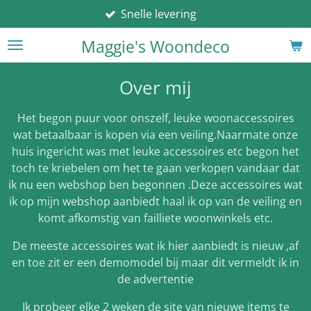
Snelle levering
Ga
direct
Maggie's Woondeco
naar
de
hoofdinhoud
Over mij
Het begon puur voor onszelf, leuke woonaccessoires
wat betaalbaar is kopen via een veiling.Naarmate onze
huis ingericht was met leuke accessoires etc begon het
toch te kriebelen om het te gaan verkopen vandaar dat
ik nu een webshop ben begonnen .Deze accessoires wat
ik op mijn webshop aanbiedt haal ik op van de veiling en
komt afkomstig van failliete woonwinkels etc.
De meeste accessoires wat ik hier aanbiedt is nieuw ,af
en toe zit er een demomodel bij maar dit vermeldt ik in
de advertentie
Ik probeer elke 2 weken de site van nieuwe items te