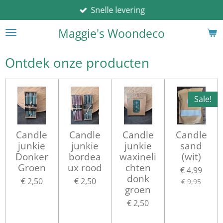
Snelle levering
Ga
direct
Maggie's Woondeco
naar
de
hoofdinhoud
Ontdek onze producten
Sale!
Candle
Candle
Candle
Candle
junkie
junkie
junkie
sand
Donker
bordea
waxineli
(wit)
Groen
ux rood
chten
€ 4,99
donk
€ 2,50
€ 2,50
€ 9,95
groen
€ 2,50