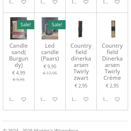
In winkelwagen
In winkelwagen
In winkelwagen
In winkelwa
Sale!
Sale!
Candle
Led
Country
Country
sand(
candle
field
field
Burgun
(Paars)
dinerka
Dinerka
dy)
arsen
arsen
€ 9,95
Twirly
Twirly
€ 4,99
€ 17,95
zwart
Crème
€ 9,95
€ 2,95
€ 2,95
In winkelwagen
In winkelwagen
In winkelwagen
In winkelwa
© 2024 - 2026 Maggie's Woondeco