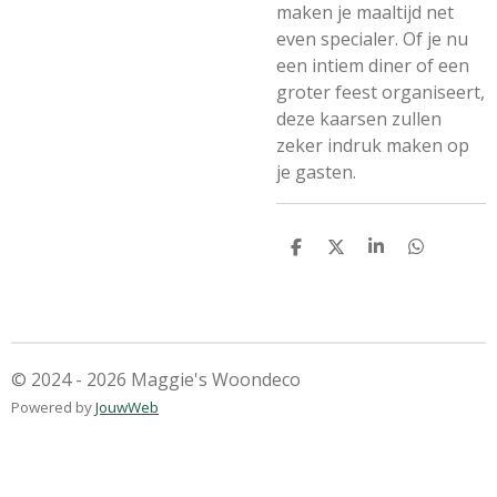
maken je maaltijd net
even specialer. Of je nu
een intiem diner of een
groter feest organiseert,
deze kaarsen zullen
zeker indruk maken op
je gasten.
D
D
S
D
e
e
h
e
l
e
a
l
e
l
r
e
n
e
n
© 2024 - 2026 Maggie's Woondeco
Powered by
JouwWeb