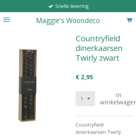
Snelle levering
Ga
direct
Maggie's Woondeco
naar
de
hoofdinhoud
Countryfield
dinerkaarsen
Twirly zwart
€ 2,95
In
winkelwage
Countryfield
dinerkaarsen Twirly