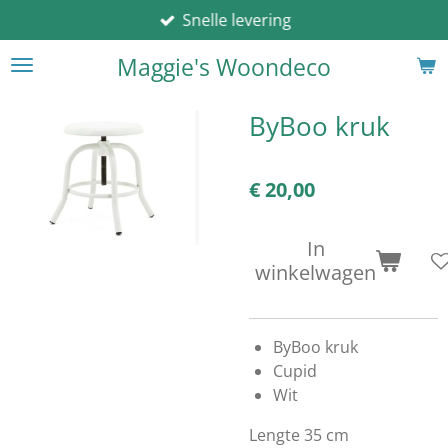
Snelle levering
Ga
direct
Maggie's Woondeco
naar
de
hoofdinhoud
ByBoo kruk
€ 20,00
In
winkelwagen
ByBoo kruk
Cupid
Wit
Lengte 35 cm