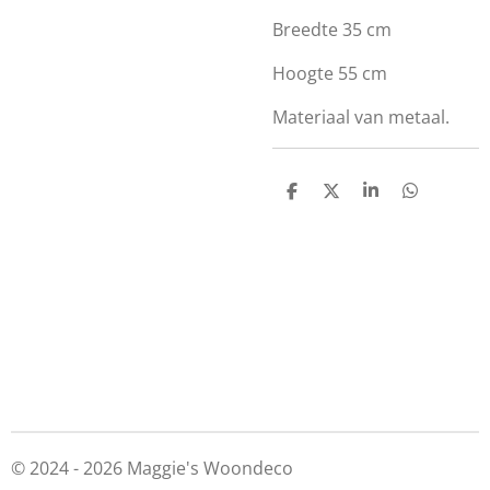
Breedte 35 cm
Hoogte 55 cm
Materiaal van metaal.
D
D
S
D
e
e
h
e
l
e
a
l
e
l
r
e
n
e
n
© 2024 - 2026 Maggie's Woondeco