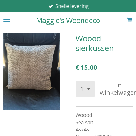
Snelle levering
Ga
direct
Maggie's Woondeco
naar
de
hoofdinhoud
Woood
sierkussen
€ 15,00
In
winkelwage
Woood
Sea salt
45x45