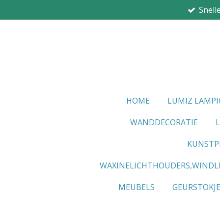
Snell
Ga
direct
naar
de
hoofdinhoud
HOME
LUMIZ LAMP
WANDDECORATIE
KUNSTP
WAXINELICHTHOUDERS,WINDL
MEUBELS
GEURSTOKJ