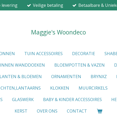
e levering
Veilige betaling
Betaalbare & Uniek
Maggie's Woondeco
IONNEN
TUIN ACCESSOIRES
DECORATIE
SHABB
LINNEN WANDDOEKEN
BLOEMPOTTEN & VAZEN
D
LANTEN & BLOEMEN
ORNAMENTEN
BRYNXZ
ICHTEN,LANTAARNS
KLOKKEN
MUURCIRKELS
ES
GLASWERK
BABY & KINDER ACCESSOIRES
HE
KERST
OVER ONS
CONTACT