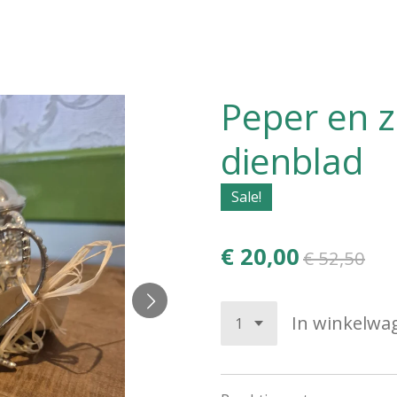
Peper en z
dienblad
Sale!
€ 20,00
€ 52,50
In winkelwa