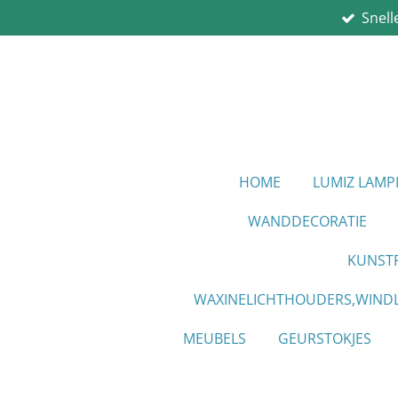
Snell
Ga
direct
naar
de
hoofdinhoud
HOME
LUMIZ LAM
WANDDECORATIE
KUNST
WAXINELICHTHOUDERS,WINDL
MEUBELS
GEURSTOKJES