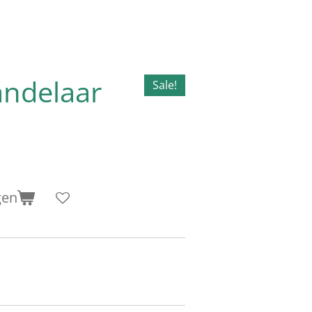
andelaar
Sale!
gen