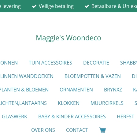
e levering
Veilige betaling
Betaalbare & Uniek
Maggie's Woondeco
PIONNEN
TUIN ACCESSOIRES
DECORATIE
SHABB
LINNEN WANDDOEKEN
BLOEMPOTTEN & VAZEN
D
PLANTEN & BLOEMEN
ORNAMENTEN
BRYNXZ
K
ICHTEN,LANTAARNS
KLOKKEN
MUURCIRKELS
GLASWERK
BABY & KINDER ACCESSOIRES
HERFST
OVER ONS
CONTACT