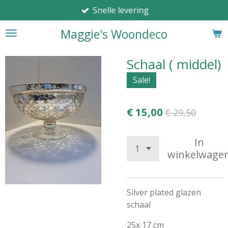
Snelle levering
Ga
direct
Maggie's Woondeco
naar
de
hoofdinhoud
Schaal ( middel)
Sale!
€ 15,00
€ 29,50
In
winkelwage
Silver plated glazen
schaal
25x 17 cm