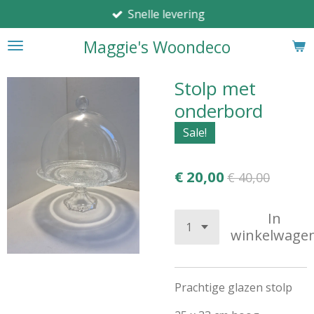
Snelle levering
Ga
direct
Maggie's Woondeco
naar
de
hoofdinhoud
Stolp met
onderbord
Sale!
€ 20,00
€ 40,00
In
winkelwage
Prachtige glazen stolp