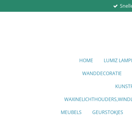
Snell
Ga
direct
naar
de
hoofdinhoud
HOME
LUMIZ LAM
WANDDECORATIE
KUNST
WAXINELICHTHOUDERS,WINDL
MEUBELS
GEURSTOKJES