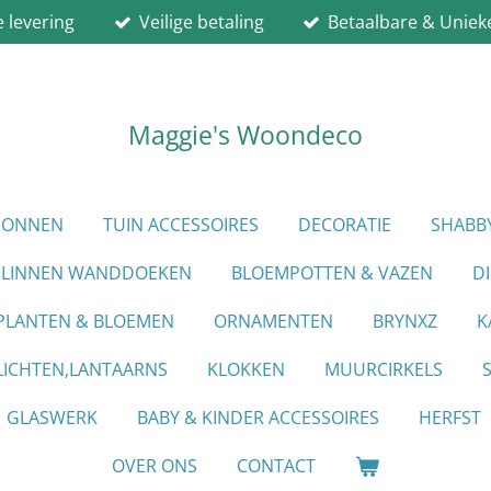
e levering
Veilige betaling
Betaalbare & Uniek
Maggie's Woondeco
PIONNEN
TUIN ACCESSOIRES
DECORATIE
SHABB
LINNEN WANDDOEKEN
BLOEMPOTTEN & VAZEN
D
PLANTEN & BLOEMEN
ORNAMENTEN
BRYNXZ
K
ICHTEN,LANTAARNS
KLOKKEN
MUURCIRKELS
GLASWERK
BABY & KINDER ACCESSOIRES
HERFST
OVER ONS
CONTACT