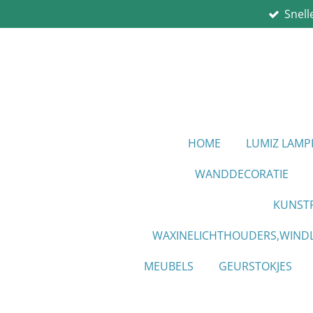
Snell
Ga
direct
naar
de
hoofdinhoud
HOME
LUMIZ LAM
WANDDECORATIE
KUNST
WAXINELICHTHOUDERS,WINDL
MEUBELS
GEURSTOKJES