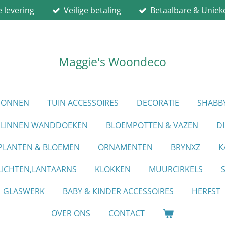
e levering
Veilige betaling
Betaalbare & Uniek
Maggie's Woondeco
PIONNEN
TUIN ACCESSOIRES
DECORATIE
SHABB
LINNEN WANDDOEKEN
BLOEMPOTTEN & VAZEN
D
PLANTEN & BLOEMEN
ORNAMENTEN
BRYNXZ
K
ICHTEN,LANTAARNS
KLOKKEN
MUURCIRKELS
GLASWERK
BABY & KINDER ACCESSOIRES
HERFST
OVER ONS
CONTACT