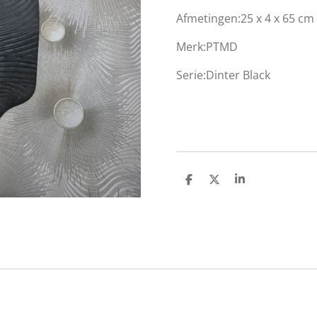
Afmetingen:25 x 4 x 65 cm
Merk:PTMD
Serie:Dinter Black
D
D
S
e
e
h
l
e
a
e
l
r
n
e