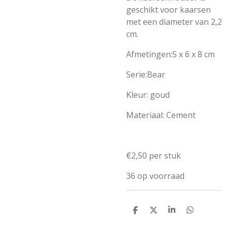
geschikt voor kaarsen
met een diameter van 2,2
cm.
Afmetingen:5 x 6 x 8 cm
Serie:Bear
Kleur: goud
Materiaal: Cement
€2,50 per stuk
36 op voorraad
D
D
S
D
e
e
h
e