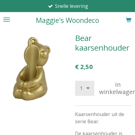
Snelle levering
Ga
direct
Maggie's Woondeco
naar
de
hoofdinhoud
Bear
kaarsenhouder
€ 2,50
In
winkelwage
Kaarsenhouder uit de
serie Bear.
De kaarsenhouder is