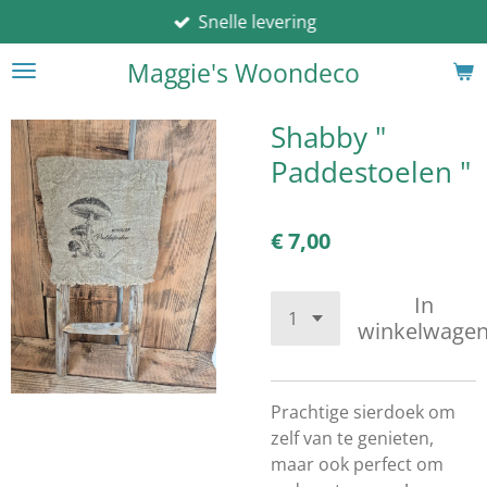
Snelle levering
Ga
direct
Maggie's Woondeco
naar
de
hoofdinhoud
Shabby "
Paddestoelen "
€ 7,00
In
winkelwage
Prachtige sierdoek om
zelf van te genieten,
maar ook perfect om