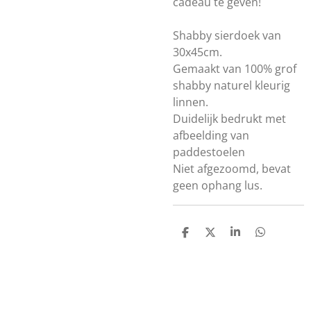
cadeau te geven!
Shabby sierdoek van
30x45cm.
Gemaakt van 100% grof
shabby naturel kleurig
linnen.
Duidelijk bedrukt met
afbeelding van
paddestoelen
Niet afgezoomd, bevat
geen ophang lus.
D
D
S
D
e
e
h
e
l
e
a
l
e
l
r
e
n
e
n