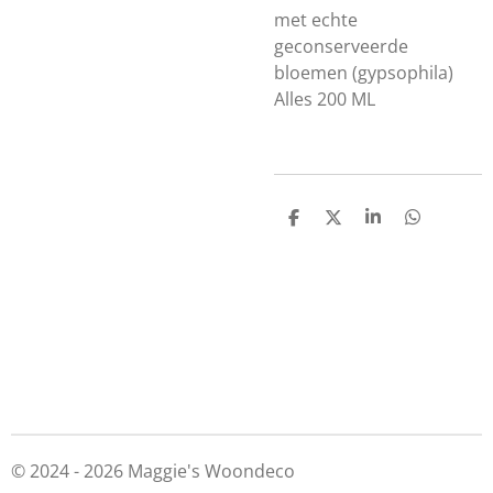
met echte
geconserveerde
bloemen (gypsophila)
Alles 200 ML
D
D
S
D
e
e
h
e
l
e
a
l
e
l
r
e
n
e
n
© 2024 - 2026 Maggie's Woondeco