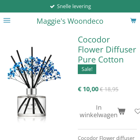
Snelle levering
Ga
direct
Maggie's Woondeco
naar
de
hoofdinhoud
Cocodor
Flower Diffuser
Pure Cotton
Sale!
€ 10,00
€ 18,95
In
winkelwagen
Cocodor Flower diffuser