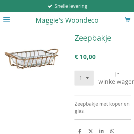
Snelle levering
Ga
direct
Maggie's Woondeco
naar
de
hoofdinhoud
Zeepbakje
€ 10,00
In
winkelwage
Zeepbakje met koper en
glas.
D
D
S
D