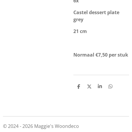
6x
Castel dessert plate
grey
21 cm
Normaal €7,50 per stuk
D
D
S
D
e
e
h
e
l
e
a
l
e
l
r
e
n
e
n
© 2024 - 2026 Maggie's Woondeco