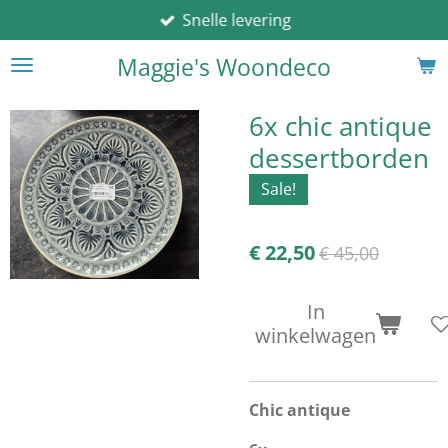
Snelle levering
Ga
direct
Maggie's Woondeco
naar
de
hoofdinhoud
6x chic antique
dessertborden
Sale!
€ 22,50
€ 45,00
In
winkelwagen
Chic antique