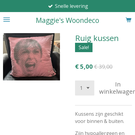
Snelle levering
Ga
direct
Maggie's Woondeco
naar
de
hoofdinhoud
Ruig kussen
Sale!
€ 5,00
€ 39,00
In
winkelwage
Kussens zijn geschikt
voor binnen & buiten.
Zijn hypoallergeen en