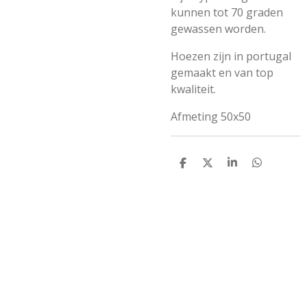
kunnen tot 70 graden
gewassen worden.
Hoezen zijn in portugal
gemaakt en van top
kwaliteit.
Afmeting 50x50
D
D
S
D
e
e
h
e
l
e
a
l
e
l
r
e
n
e
n