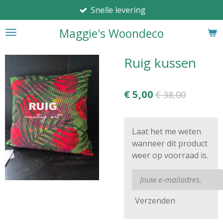
Snelle levering
Ga
direct
Maggie's Woondeco
naar
de
hoofdinhoud
Ruig kussen
€ 5,00
€ 38,00
Laat het me weten
wanneer dit product
weer op voorraad is.
Verzenden