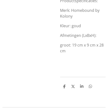
Productspecificaties:
Merk: Homebound by
Kolony
Kleur: goud
Afmetingen (LxBxH):
groot: 19 cm x 9 cm x 28
cm
D
D
S
D
e
e
h
e
l
e
a
l
e
l
r
e
n
e
n