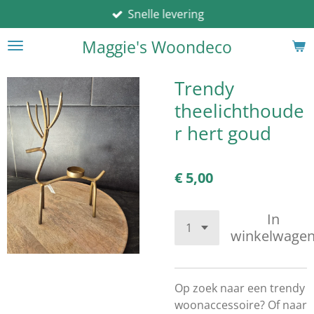
Snelle levering
Ga
direct
Maggie's Woondeco
naar
de
hoofdinhoud
Trendy
theelichthoude
r hert goud
€ 5,00
In
winkelwage
Op zoek naar een trendy
woonaccessoire? Of naar