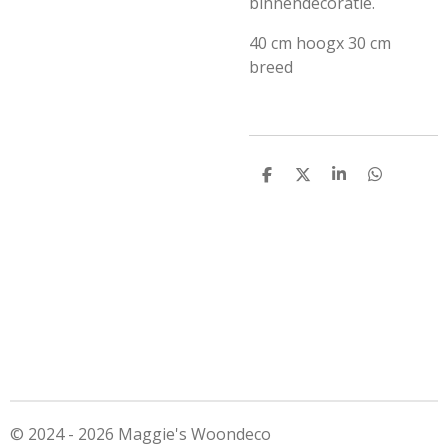
binnendecoratie.
40 cm hoogx 30 cm
breed
D
D
S
D
e
e
h
e
l
e
a
l
e
l
r
e
n
e
n
© 2024 - 2026 Maggie's Woondeco