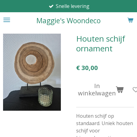
Snelle levering
Ga
direct
Maggie's Woondeco
naar
de
hoofdinhoud
Houten schijf
ornament
€ 30,00
In
winkelwagen
Houten schijf op
standaard. Uniek houten
schijf voor