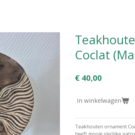
Teakhoute
Coclat (Ma
€ 40,00
In winkelwagen
Teakhouten ornament Cocl
heeft mooie sierlijke patr