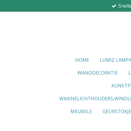
Snell
Ga
direct
naar
de
hoofdinhoud
HOME
LUMIZ LAMP
WANDDECORATIE
KUNSTP
WAXINELICHTHOUDERS,WINDL
MEUBELS
GEURSTOKJ