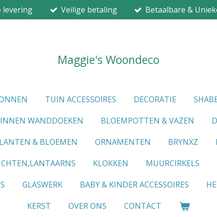
e levering
Veilige betaling
Betaalbare & Uniek
Maggie's Woondeco
IONNEN
TUIN ACCESSOIRES
DECORATIE
SHABB
LINNEN WANDDOEKEN
BLOEMPOTTEN & VAZEN
D
LANTEN & BLOEMEN
ORNAMENTEN
BRYNXZ
ICHTEN,LANTAARNS
KLOKKEN
MUURCIRKELS
ES
GLASWERK
BABY & KINDER ACCESSOIRES
HE
KERST
OVER ONS
CONTACT