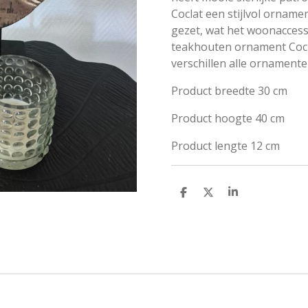
Coclat een stijlvol orname
gezet, wat het woonaccess
teakhouten ornament Cocl
verschillen alle ornamenten
Product breedte
30 cm
Product hoogte
40 cm
Product lengte
12 cm
D
D
S
e
e
h
l
e
a
e
l
r
n
e