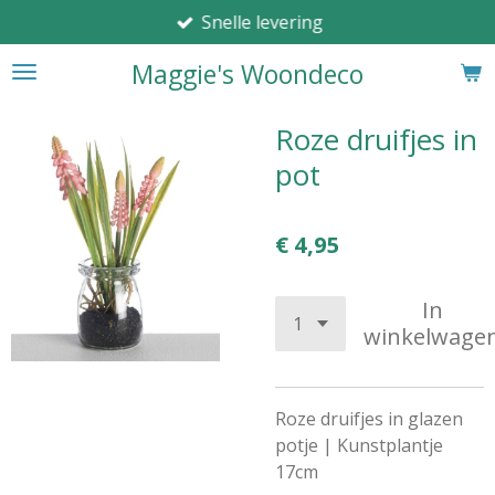
Snelle levering
Ga
direct
Maggie's Woondeco
naar
de
hoofdinhoud
Roze druifjes in
pot
€ 4,95
In
winkelwage
Roze druifjes in glazen
potje | Kunstplantje
17cm