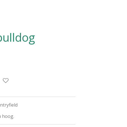
bulldog
tryfield
m hoog.