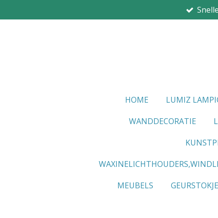
Snell
Ga
direct
naar
de
hoofdinhoud
HOME
LUMIZ LAMP
WANDDECORATIE
KUNSTP
WAXINELICHTHOUDERS,WINDL
MEUBELS
GEURSTOKJ