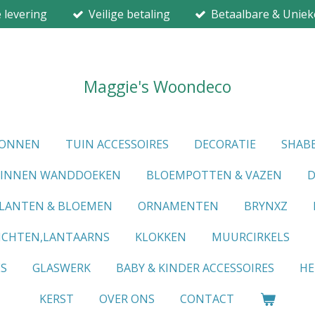
e levering
Veilige betaling
Betaalbare & Uniek
Maggie's Woondeco
IONNEN
TUIN ACCESSOIRES
DECORATIE
SHABB
LINNEN WANDDOEKEN
BLOEMPOTTEN & VAZEN
D
LANTEN & BLOEMEN
ORNAMENTEN
BRYNXZ
ICHTEN,LANTAARNS
KLOKKEN
MUURCIRKELS
ES
GLASWERK
BABY & KINDER ACCESSOIRES
HE
KERST
OVER ONS
CONTACT