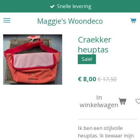
Snelle levering
Ga
direct
Maggie's Woondeco
naar
de
hoofdinhoud
Craekker
heuptas
Sale!
€ 8,00
€ 17,50
In
winkelwagen
Ik ben een stijlvolle
heuptas. Ik bewaar mijn