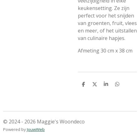
veelzijdigheid in elke
keukensetting. Ze zijn
perfect voor het snijden
van groenten, fruit, vlees
en meer, of het uitstallen
van culinaire hapjes.
Afmeting 30 cm x 38 cm
D
D
S
D
e
e
h
e
l
e
a
l
e
l
r
e
n
e
n
© 2024 - 2026 Maggie's Woondeco
Powered by
JouwWeb