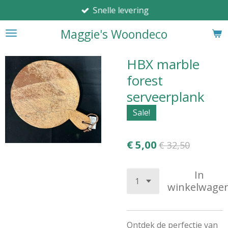
Snelle levering
Ga
direct
Maggie's Woondeco
naar
de
hoofdinhoud
HBX marble
forest
serveerplank
Sale!
€ 5,00
€ 32,50
In
winkelwage
Ontdek de perfectie van