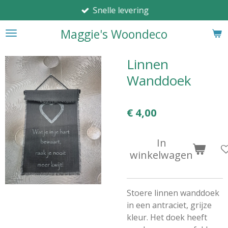
Snelle levering
Ga
direct
Maggie's Woondeco
naar
de
hoofdinhoud
Linnen
Wanddoek
€ 4,00
In
winkelwagen
Stoere linnen wanddoek
in een antraciet, grijze
kleur. Het doek heeft