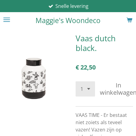
Snelle levering
Ga
direct
Maggie's Woondeco
naar
de
hoofdinhoud
Vaas dutch
black.
€ 22,50
In
winkelwage
VAAS TIME - Er bestaat
niet zoiets als teveel
vazen! Vazen zijn op