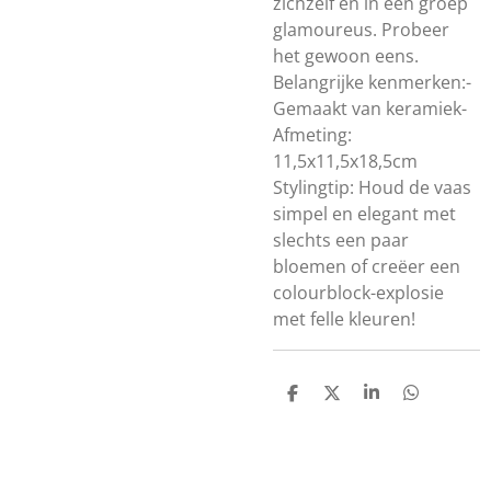
zichzelf en in een groep
glamoureus. Probeer
het gewoon eens.
Belangrijke kenmerken:-
Gemaakt van keramiek-
Afmeting:
11,5x11,5x18,5cm
Stylingtip: Houd de vaas
simpel en elegant met
slechts een paar
bloemen of creëer een
colourblock-explosie
met felle kleuren!
D
D
S
D
e
e
h
e
l
e
a
l
e
l
r
e
n
e
n