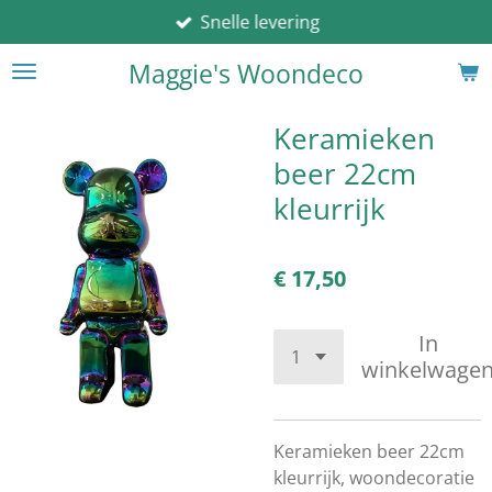
Snelle levering
Ga
direct
Maggie's Woondeco
naar
de
hoofdinhoud
Keramieken
beer 22cm
kleurrijk
€ 17,50
In
winkelwage
Keramieken beer 22cm
kleurrijk, woondecoratie