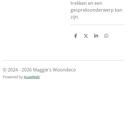
trekken en een
gespreksonderwerp kan
zijn.
D
D
S
D
e
e
h
e
l
e
a
l
e
l
r
e
n
e
n
© 2024 - 2026 Maggie's Woondeco
Powered by
JouwWeb