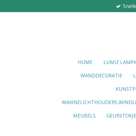
Snell
Ga
direct
naar
de
hoofdinhoud
HOME
LUMIZ LAMP
WANDDECORATIE
KUNSTP
WAXINELICHTHOUDERS,WINDL
MEUBELS
GEURSTOKJ