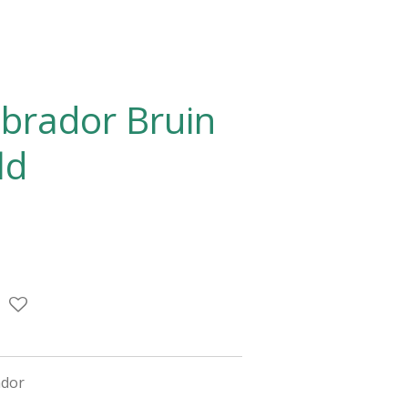
abrador Bruin
ld
ador