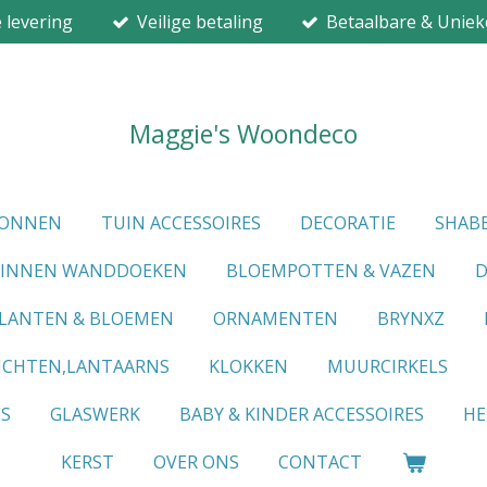
e levering
Veilige betaling
Betaalbare & Uniek
Maggie's Woondeco
IONNEN
TUIN ACCESSOIRES
DECORATIE
SHABB
LINNEN WANDDOEKEN
BLOEMPOTTEN & VAZEN
D
LANTEN & BLOEMEN
ORNAMENTEN
BRYNXZ
ICHTEN,LANTAARNS
KLOKKEN
MUURCIRKELS
ES
GLASWERK
BABY & KINDER ACCESSOIRES
HE
KERST
OVER ONS
CONTACT