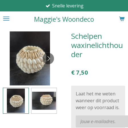
Snelle levering
Ga
direct
Maggie's Woondeco
naar
de
hoofdinhoud
Schelpen
waxinelichthou
der
€ 7,50
Laat het me weten
wanneer dit product
weer op voorraad is.