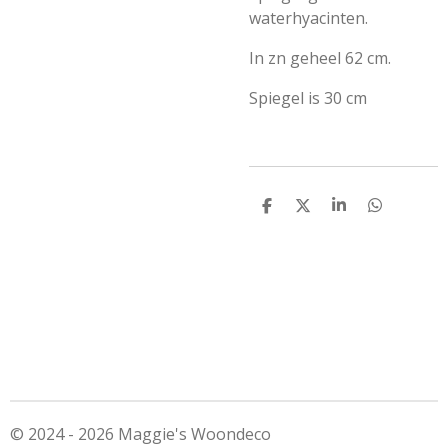
waterhyacinten.
In zn geheel 62 cm.
Spiegel is 30 cm
D
D
S
D
e
e
h
e
l
e
a
l
e
l
r
e
n
e
n
© 2024 - 2026 Maggie's Woondeco