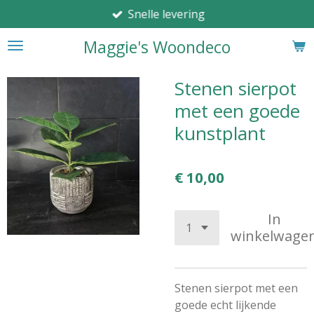
Snelle levering
Ga
direct
Maggie's Woondeco
naar
de
hoofdinhoud
Stenen sierpot
met een goede
kunstplant
€ 10,00
In
winkelwage
Stenen sierpot met een
goede echt lijkende