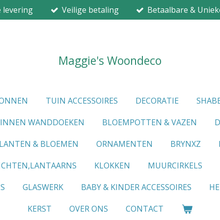
e levering
Veilige betaling
Betaalbare & Uniek
Maggie's Woondeco
IONNEN
TUIN ACCESSOIRES
DECORATIE
SHABB
LINNEN WANDDOEKEN
BLOEMPOTTEN & VAZEN
D
LANTEN & BLOEMEN
ORNAMENTEN
BRYNXZ
ICHTEN,LANTAARNS
KLOKKEN
MUURCIRKELS
ES
GLASWERK
BABY & KINDER ACCESSOIRES
HE
KERST
OVER ONS
CONTACT