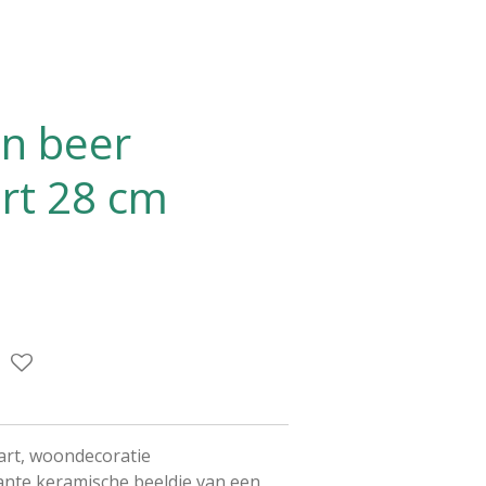
n beer
rt 28 cm
rt, woondecoratie
egante keramische beeldje van een