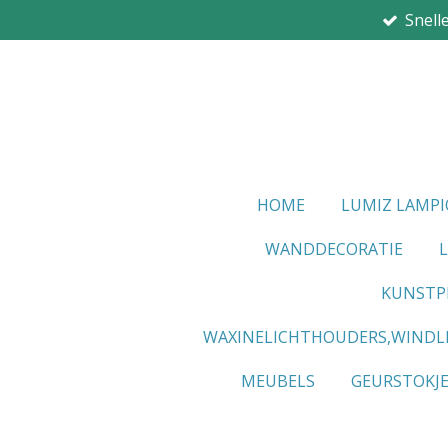
Snell
Ga
direct
naar
de
hoofdinhoud
HOME
LUMIZ LAMP
WANDDECORATIE
KUNSTP
WAXINELICHTHOUDERS,WINDL
MEUBELS
GEURSTOKJ