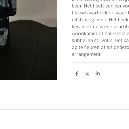
beer. Het heeft een eenvo
blauw/zwarte kleur, waard
uitstraling heeft. Het be
keramiek en is een pracht
woonkamer of hal. Het is e
subtiel en stijlvol is. He
op te fleuren of als onder
arrangement.
D
D
S
e
e
h
l
e
a
e
l
r
n
e