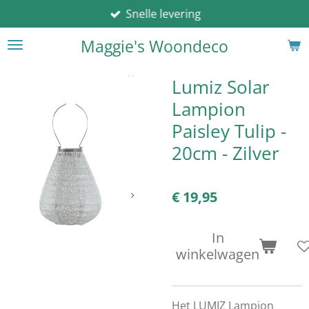
Snelle levering
Ga
direct
Maggie's Woondeco
naar
de
hoofdinhoud
Lumiz Solar
Lampion
Paisley Tulip -
20cm - Zilver
€ 19,95
In
winkelwagen
Het LUMIZ Lampion