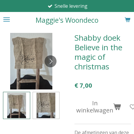
Snelle levering
Ga
direct
Maggie's Woondeco
naar
de
hoofdinhoud
Shabby doek
Believe in the
magic of
christmas
€ 7,00
In
winkelwagen
De afmetingen van deze