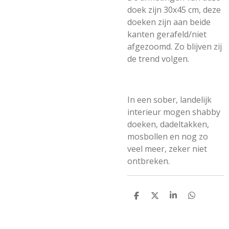
doek zijn 30x45 cm, deze
doeken zijn aan beide
kanten gerafeld/niet
afgezoomd. Zo blijven zij
de trend volgen.
In een sober, landelijk
interieur mogen shabby
doeken, dadeltakken,
mosbollen en nog zo
veel meer, zeker niet
ontbreken.
D
D
S
D
e
e
h
e
l
e
a
l
e
l
r
e