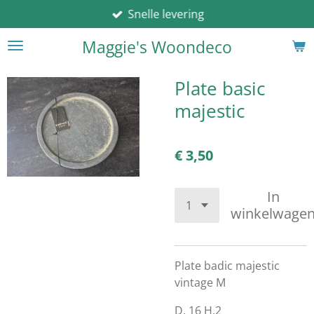
Snelle levering
Ga
direct
Maggie's Woondeco
naar
de
hoofdinhoud
Plate basic
majestic
€ 3,50
In
winkelwage
Plate badic majestic
vintage M
D. 16 H.2