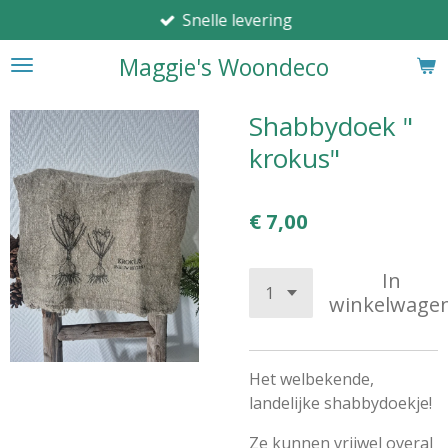
Snelle levering
Ga
direct
Maggie's Woondeco
naar
de
hoofdinhoud
Shabbydoek "
krokus"
€ 7,00
In
winkelwage
Het welbekende,
landelijke shabbydoekje!
Ze kunnen vrijwel overal