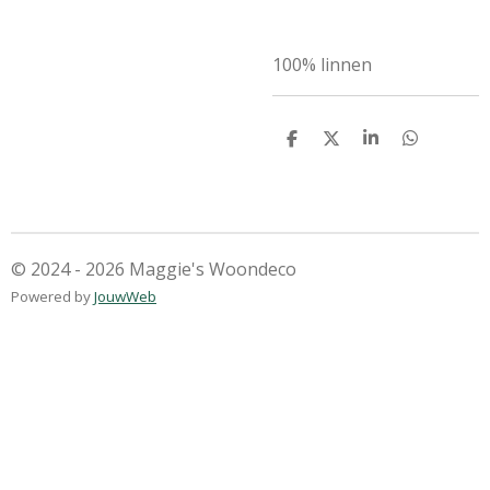
100% linnen
D
D
S
D
e
e
h
e
l
e
a
l
e
l
r
e
n
e
n
© 2024 - 2026 Maggie's Woondeco
Powered by
JouwWeb