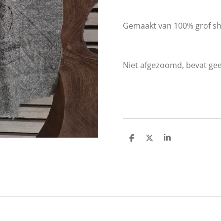
Gemaakt van 100% grof sha
Niet afgezoomd, bevat ge
D
D
S
e
e
h
l
e
a
e
l
r
n
e