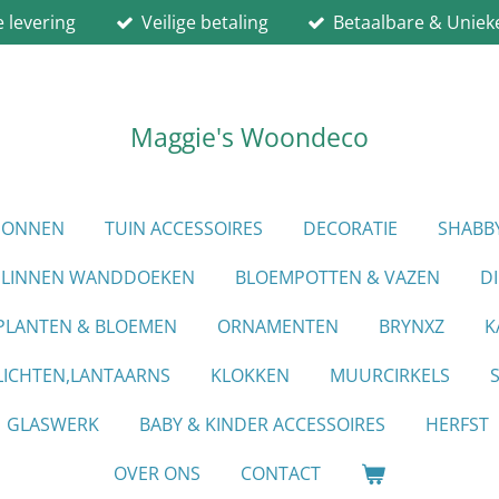
e levering
Veilige betaling
Betaalbare & Uniek
Maggie's Woondeco
PIONNEN
TUIN ACCESSOIRES
DECORATIE
SHABB
LINNEN WANDDOEKEN
BLOEMPOTTEN & VAZEN
D
PLANTEN & BLOEMEN
ORNAMENTEN
BRYNXZ
K
ICHTEN,LANTAARNS
KLOKKEN
MUURCIRKELS
GLASWERK
BABY & KINDER ACCESSOIRES
HERFST
OVER ONS
CONTACT