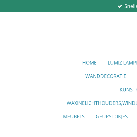
Snell
Ga
direct
naar
de
hoofdinhoud
HOME
LUMIZ LAM
WANDDECORATIE
KUNST
WAXINELICHTHOUDERS,WINDL
MEUBELS
GEURSTOKJES