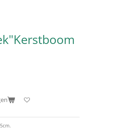
ek"Kerstboom
gen
45cm.