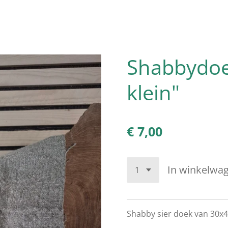
Shabbydo
klein"
€ 7,00
In winkelwa
Shabby sier doek van 30x