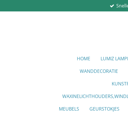
Snell
Ga
direct
naar
de
hoofdinhoud
HOME
LUMIZ LAM
WANDDECORATIE
KUNST
WAXINELICHTHOUDERS,WINDL
MEUBELS
GEURSTOKJES