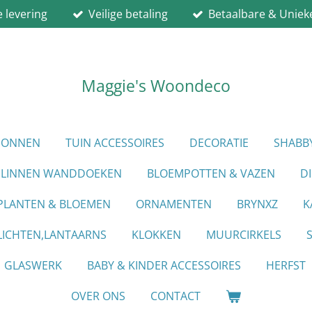
e levering
Veilige betaling
Betaalbare & Uniek
Maggie's Woondeco
PIONNEN
TUIN ACCESSOIRES
DECORATIE
SHABB
LINNEN WANDDOEKEN
BLOEMPOTTEN & VAZEN
D
PLANTEN & BLOEMEN
ORNAMENTEN
BRYNXZ
K
ICHTEN,LANTAARNS
KLOKKEN
MUURCIRKELS
GLASWERK
BABY & KINDER ACCESSOIRES
HERFST
OVER ONS
CONTACT