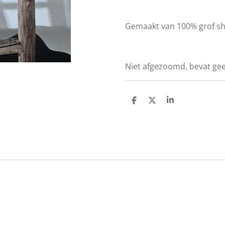
Gemaakt van 100% grof sha
Niet afgezoomd, bevat ge
D
D
S
e
e
h
l
e
a
e
l
r
n
e