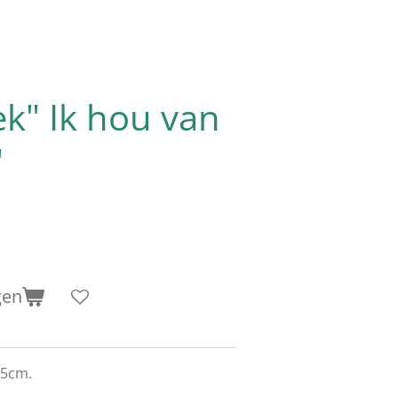
k" Ik hou van
"
gen
45cm.