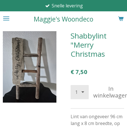
Snelle levering
Ga
direct
Maggie's Woondeco
naar
de
hoofdinhoud
Shabbylint
"Merry
Christmas
€ 7,50
In
winkelwage
Lint van ongeveer 96 cm
lang x 8 cm breedte, op