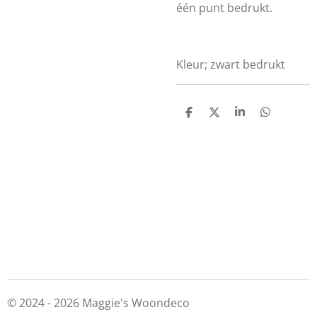
één punt bedrukt.
Kleur; zwart bedrukt
D
D
S
D
e
e
h
e
l
e
a
l
e
l
r
e
n
e
n
© 2024 - 2026 Maggie's Woondeco