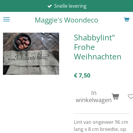
Snelle levering
Ga
direct
Maggie's Woondeco
naar
de
hoofdinhoud
Shabbylint"
Frohe
Weihnachten
€ 7,50
In
winkelwagen
Lint van ongeveer 96 cm
lang x 8 cm breedte, op