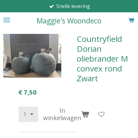
Snelle levering
Ga
direct
Maggie's Woondeco
naar
de
hoofdinhoud
Countryfield
Dorian
oliebrander M
convex rond
Zwart
€ 7,50
In
winkelwagen