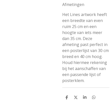
Afmetingen
Het Lines artwork heeft
een breedte van even
ruim 25 cm en een
hoogte van iets meer
dan 35 cm. Deze
afmeting past perfect in
een posterlijst van 30 cm
breed en 40 cm hoog.
Houd hiermee rekening
bij het aanschaffen van
een passende lijst of
posterklem.
D
D
S
D
e
e
h
e
l
e
a
l
e
l
r
e