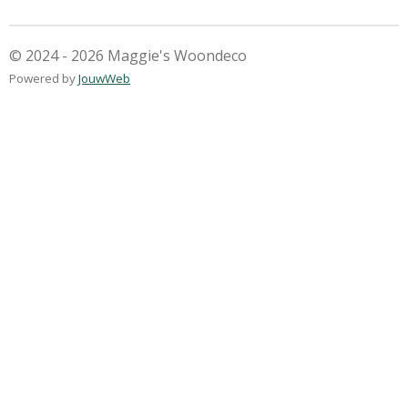
n
e
n
© 2024 - 2026 Maggie's Woondeco
Powered by
JouwWeb