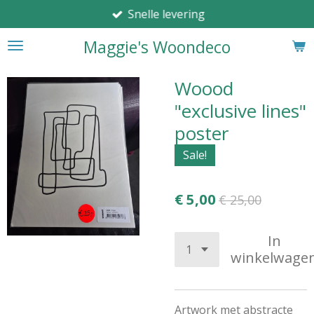
Snelle levering
Ga
direct
Maggie's Woondeco
naar
de
hoofdinhoud
Woood
"exclusive lines"
poster
Sale!
€ 5,00
€ 25,00
In
winkelwage
Artwork met abstracte