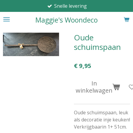
Snelle levering
Ga
direct
Maggie's Woondeco
naar
de
hoofdinhoud
Oude
schuimspaan
€ 9,95
In
winkelwagen
Oude schuimspaan, leuk
als decoratie inje keuken!
Verkrijgbaarin 1+ 51cm.