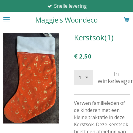
Snelle levering
Ga
direct
Maggie's Woondeco
naar
de
hoofdinhoud
Kerstsok(1)
€ 2,50
In
winkelwage
Verwen familieleden of
de kinderen met een
kleine traktatie in deze
Kerstsok. Deze Kerstsok
heeft een afmeting van