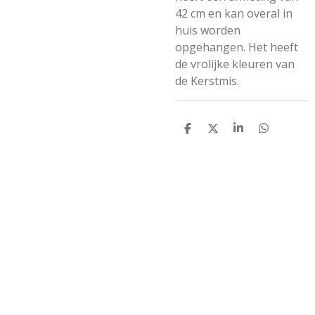
42 cm en kan overal in
huis worden
opgehangen. Het heeft
de vrolijke kleuren van
de Kerstmis.
D
D
S
D
e
e
h
e
l
e
a
l
e
l
r
e
n
e
n