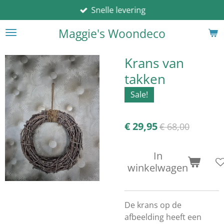
Snelle levering
Ga
direct
Maggie's Woondeco
naar
de
hoofdinhoud
Krans van
takken
Sale!
€ 29,95
€ 68,00
In
winkelwagen
De krans op de
afbeelding heeft een