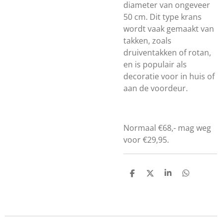
diameter van ongeveer
50 cm. Dit type krans
wordt vaak gemaakt van
takken, zoals
druiventakken of rotan,
en is populair als
decoratie voor in huis of
aan de voordeur.
Normaal €68,- mag weg
voor €29,95.
D
D
S
D
e
e
h
e
l
e
a
l
e
l
r
e
n
e
n