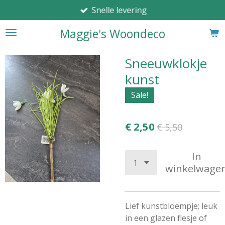
Snelle levering
Ga
direct
Maggie's Woondeco
naar
de
hoofdinhoud
Sneeuwklokje
kunst
Sale!
€ 2,50
€ 5,50
In
winkelwage
Lief kunstbloempje; leuk
in een glazen flesje of