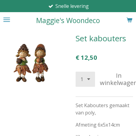
Snelle levering
Ga
direct
Maggie's Woondeco
naar
de
hoofdinhoud
Set kabouters
€ 12,50
In
winkelwage
Set Kabouters gemaakt
van poly,
Afmeting 6x5x14cm